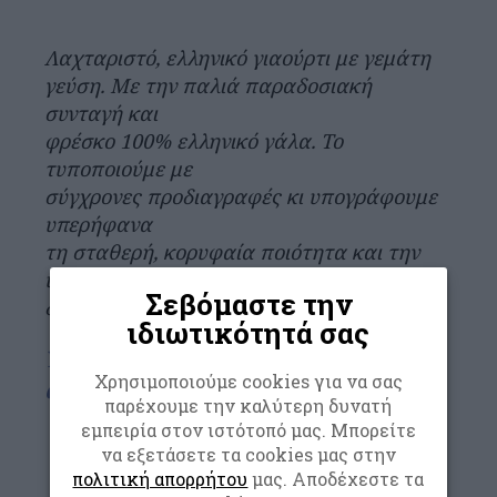
Λαχταριστό, ελληνικό γιαούρτι με γεμάτη
γεύση. Με την παλιά παραδοσιακή
συνταγή και
φρέσκο 100% ελληνικό γάλα. Το
τυποποιούμε με
σύγχρονες προδιαγραφές κι υπογράφουμε
υπερήφανα
τη σταθερή, κορυφαία ποιότητα και την
υψηλή
Σεβόμαστε την
διατροφική αξία του.
ιδιωτικότητά σας
Υγιεινή, καθημερινή συνήθεια και
Χρησιμοποιούμε cookies για να σας
απόλαυση!
παρέχουμε την καλύτερη δυνατή
εμπειρία στον ιστότοπό μας. Μπορείτε
να εξετάσετε τα cookies μας στην
πολιτική απορρήτου
μας. Αποδέχεστε τα